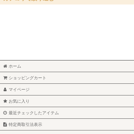
BMC OTAオーバルトランペットエアボックス (全商品)
ABARTH
ALFAROMEO
LAMBORGHINI
MITSUBISHI
ホーム
ショッピングカート
SUBARU
マイページ
SUZUKI
お気に入り
TOYOTA
最近チェックしたアイテム
VOLKSWAGEN
特定商取引法表示
ユニバーサル