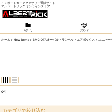
インポートカーアクセサリー通販サイト
アルバートリック オンラインストア
カテゴリ
ブランド
ホーム
>
New Items
>
BMC OTAオーバルトランペットエアボックス
>
ユニバー
0
件
表示数
:
並び順
:
カテゴリで絞り込む