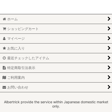
絞り込む
BMC OTAオーバルトランペットエアボックス (全商品)
ABARTH
ホーム
ALFAROMEO
ショッピングカート
LAMBORGHINI
マイページ
MITSUBISHI
お気に入り
最近チェックしたアイテム
SUBARU
特定商取引法表示
SUZUKI
ご利用案内
TOYOTA
お問い合わせ
VOLKSWAGEN
ユニバーサル
Albertrick provide the service within Japanese domestic market
only.