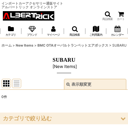
インポートカーアクセサリー通販サイト
アルバートリック オンラインストア
商品検索
カート
カテゴリ
ブランド
マイページ
商品検索
ご利用案内
カレンダー
ホーム
>
New Items
>
BMC OTAオーバルトランペットエアボックス
>
SUBARU
SUBARU
[
New Items
]
表示順変更
閉じる
0
件
表示数
:
並び順
:
カテゴリで絞り込む