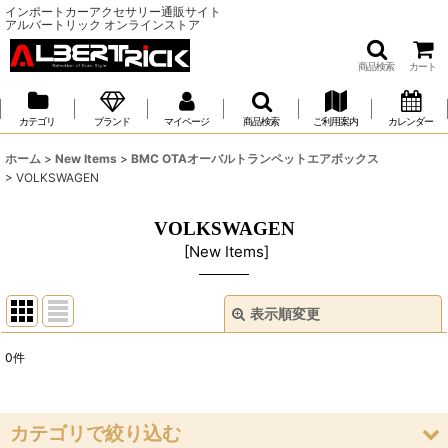
インポートカーアクセサリー通販サイト
アルバートリック オンラインストア
商品検索
カート
カテゴリ
ブランド
マイページ
商品検索
ご利用案内
カレンダー
ホーム
>
New Items
>
BMC OTAオーバルトランペットエアボックス
>
VOLKSWAGEN
VOLKSWAGEN
[
New Items
]
表示順変更
閉じる
0
件
表示数
:
並び順
:
カテゴリで絞り込む