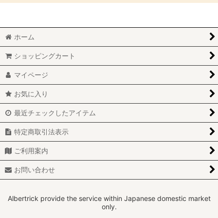
絞り込む
BMC OTAオーバルトランペットエアボックス (全商品)
ホーム
ABARTH
ショッピングカート
ALFAROMEO
マイページ
LAMBORGHINI
お気に入り
MITSUBISHI
最近チェックしたアイテム
SUBARU
特定商取引法表示
SUZUKI
ご利用案内
TOYOTA
お問い合わせ
VOLKSWAGEN
Albertrick provide the service within Japanese domestic market
only.
ユニバーサル