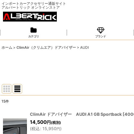
インポートカーアクセサリー通販サイト
アルバートリック オンラインストア
カテゴリ
ブランド
ホーム
>
ClimAir（クリムエア）ドアバイザー
>
AUDI
15
件
表示数
:
ClimAir ドアバイザー AUDI A1 GB Sportback
[
400
14,500
円
(税別)
並び順
:
(
税込
:
15,950
)
円