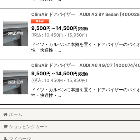
ClimAir ドアバイザー AUDI A3 8Y Sedan
[
400028
9,500
～14,500
円
円
(税別)
(
税込
:
10,450
～15,950
)
円
円
ドイツ・カルベンに本拠を置く・ドアバイザーのパイオニア
性・快適性・…
ClimAir ドアバイザー AUDI A6 4G/C7
[
400074/4
9,500
～14,500
円
円
(税別)
(
税込
:
10,450
～15,950
)
円
円
ドイツ・カルベンに本拠を置く・ドアバイザーのパイオニア
性・快適性・…
ホーム
ショッピングカート
マイページ