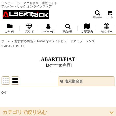
インポートカーアクセサリー通販サイト
アルバートリック オンラインストア
商品検索
カート
カテゴリ
ブランド
マイページ
商品検索
ご利用案内
カレンダー
ホーム
>
おすすめ商品
>
Autostyleワイドビュードアミラーレンズ
>
ABARTH/FIAT
ABARTH/FIAT
[
おすすめ商品
]
表示順変更
閉じる
0
件
表示数
:
並び順
:
カテゴリで絞り込む