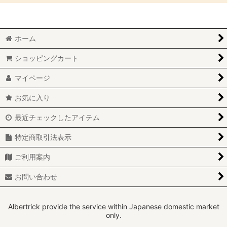
絞り込む
Autostyleワイドビュードアミラーレンズ (全商品)
ホーム
ABARTH/FIAT
ショッピングカート
ALFAROMEO
マイページ
AUDI
お気に入り
BMW
最近チェックしたアイテム
CITOROEN
特定商取引法表示
DAIHATSU
ご利用案内
HONDA
お問い合わせ
JAGUAR
Albertrick provide the service within Japanese domestic market
only.
JEEP