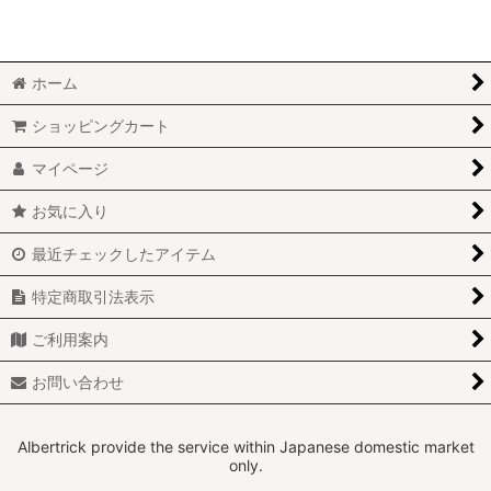
絞り込む
Autostyleワイドビュードアミラーレンズ (全商品)
ABARTH/FIAT
ホーム
ALFAROMEO
ショッピングカート
AUDI
マイページ
BMW
お気に入り
最近チェックしたアイテム
CITOROEN
特定商取引法表示
DAIHATSU
ご利用案内
HONDA
お問い合わせ
JAGUAR
JEEP
Albertrick provide the service within Japanese domestic market
only.