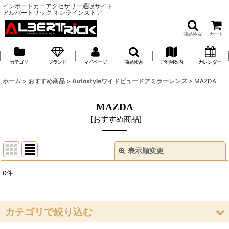
インポートカーアクセサリー通販サイト
アルバートリック オンラインストア
商品検索
カート
カテゴリ
ブランド
マイページ
商品検索
ご利用案内
カレンダー
ホーム
>
おすすめ商品
>
Autostyleワイドビュードアミラーレンズ
>
MAZDA
MAZDA
[
おすすめ商品
]
表示順変更
閉じる
0
件
表示数
:
並び順
:
カテゴリで絞り込む