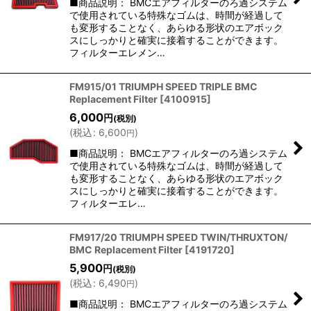
■商品説明： BMCエアフィルターのろ過システム
で使用されている特殊なゴムは、時間が経過して
も変形することなく、あらゆる形状のエアボック
スにしっかりと確実に接着することができます。
フィルターエレメン…
FM915/01 TRIUMPH SPEED TRIPLE BMC
Replacement Filter
[
4100915
]
6,000
円
(税別)
(
税込
:
6,600
)
円
■商品説明： BMCエアフィルターのろ過システム
で使用されている特殊なゴムは、時間が経過して
も変形することなく、あらゆる形状のエアボック
スにしっかりと確実に接着することができます。
フィルターエレ…
FM917/20 TRIUMPH SPEED TWIN/THRUXTON/
BMC Replacement Filter
[
4191720
]
5,900
円
(税別)
(
税込
:
6,490
)
円
■商品説明： BMCエアフィルターのろ過システム