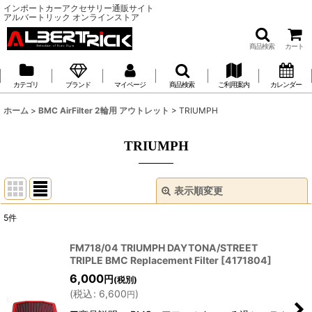
インポートカーアクセサリー通販サイト
アルバートリック オンラインストア
商品検索
カート
カテゴリ
ブランド
マイページ
商品検索
ご利用案内
カレンダー
ホーム
>
BMC AirFilter 2輪用 アウトレット
>
TRIUMPH
TRIUMPH
表示順変更
閉じる
5
件
表示数
:
FM718/04 TRIUMPH DAYTONA/STREET
TRIPLE BMC Replacement Filter
[
4171804
]
並び順
:
6,000
円
(税別)
(
税込
:
6,600
)
円
絞り込む