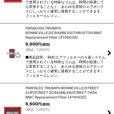
で使用されている特殊なゴムは、時間が経過して
も変形することなく、あらゆる形状のエアボック
スにしっかりと確実に接着することができます。
フィルターエレメン…
FM560/08 TRIUMPH
BONNEVILLE/SCRAMBLER/THRUXTON BMC
Replacement Filter
[
4156008
]
6,600
円
(税別)
(
税込
:
7,260
)
円
■商品説明： BMCエアフィルターのろ過システム
で使用されている特殊なゴムは、時間が経過して
も変形することなく、あらゆる形状のエアボック
スにしっかりと確実に接着することができます。
フィルターエレメン…
FM916/20 TRIUMPH BONNEVILLE/STREET
CUP/STREET SCRAMBLER/STREET TWIN
BMC Replacement Filter
[
4191620
]
6,600
円
(税別)
(
税込
:
7,260
)
円