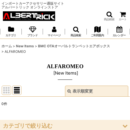
インポートカーアクセサリー通販サイト
アルバートリック オンラインストア
商品検索
カート
カテゴリ
ブランド
マイページ
商品検索
ご利用案内
カレンダー
ホーム
>
New Items
>
BMC OTAオーバルトランペットエアボックス
>
ALFAROMEO
ALFAROMEO
[
New Items
]
表示順変更
閉じる
0
件
表示数
:
並び順
:
カテゴリで絞り込む