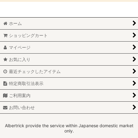
絞り込む
BMC OTAオーバルトランペットエアボックス (全商品)
ホーム
ABARTH
ショッピングカート
ALFAROMEO
マイページ
LAMBORGHINI
お気に入り
MITSUBISHI
最近チェックしたアイテム
SUBARU
特定商取引法表示
SUZUKI
ご利用案内
TOYOTA
お問い合わせ
VOLKSWAGEN
Albertrick provide the service within Japanese domestic market
only.
ユニバーサル