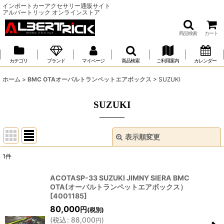
インポートカーアクセサリー通販サイト
アルバートリック オンラインストア
商品検索
カート
カテゴリ
ブランド
マイページ
商品検索
ご利用案内
カレンダー
ホーム
>
BMC OTAオーバルトランペットエアボックス
>
SUZUKI
SUZUKI
表示順変更
閉じる
1
件
表示数
:
ACOTASP-33 SUZUKI JIMNY SIERA BMC
OTA(オーバルトランペットエアボックス）
並び順
:
[
4001185
]
80,000
円
(税別)
(
税込
:
88,000
)
絞り込む
円