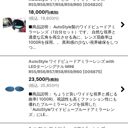
R55/R56/R57/R58/R59/R60
[
006820
]
18,000
円
(税別)
(
税込
:
19,800
)
円
■商品説明： AutoStyle製のワイドビュードアミ
ラーレンズ（1台分セット）です。 自然な視界と
適度な広角を両立させる為に、レンズ屈曲率は
1000Rを採用。。 異和感の少ない視界確保をしつ
つ…
AutoStyle ワイドビュードアミラーレンズ with
LEDターンシグナル MINI
R55/R56/R57/R58/R59/R60
[
006875
]
23,500
円
(税別)
(
税込
:
25,850
)
円
■商品説明： ちょうど良いワイドな視界と感じる
曲率( 1000R)、視認性も高くファッション性にも
優れたブルーミラーレンズを採用した
「AutoStyleワイドビューブルードアミラーレン
ズ」にLE…