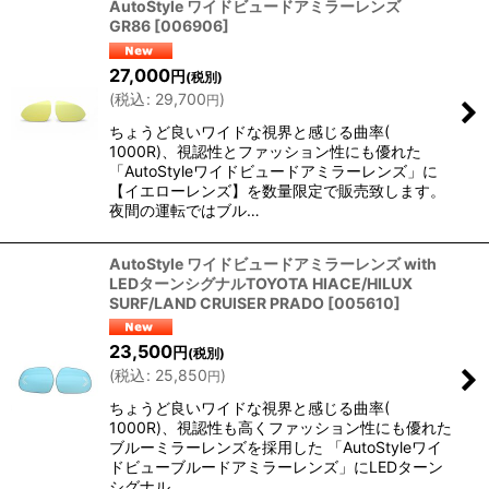
AutoStyle ワイドビュードアミラーレンズ
GR86
[
006906
]
27,000
円
(税別)
(
税込
:
29,700
)
円
ちょうど良いワイドな視界と感じる曲率(
1000R)、視認性とファッション性にも優れた
「AutoStyleワイドビュードアミラーレンズ」に
【イエローレンズ】を数量限定で販売致します。
夜間の運転ではブル…
AutoStyle ワイドビュードアミラーレンズ with
LEDターンシグナルTOYOTA HIACE/HILUX
SURF/LAND CRUISER PRADO
[
005610
]
23,500
円
(税別)
(
税込
:
25,850
)
円
ちょうど良いワイドな視界と感じる曲率(
1000R)、視認性も高くファッション性にも優れた
ブルーミラーレンズを採用した 「AutoStyleワイ
ドビューブルードアミラーレンズ」にLEDターン
シグナル…