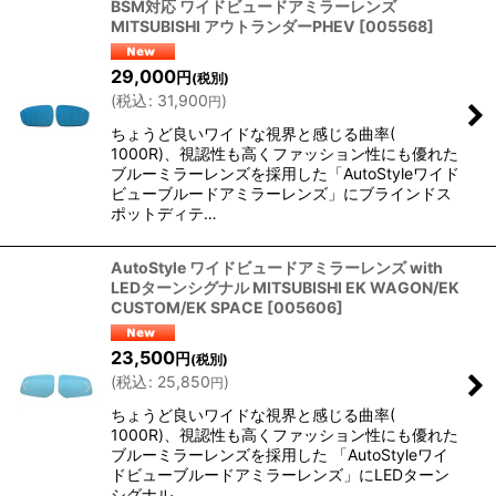
BSM対応 ワイドビュードアミラーレンズ
MITSUBISHI アウトランダーPHEV
[
005568
]
29,000
円
(税別)
(
税込
:
31,900
)
円
ちょうど良いワイドな視界と感じる曲率(
1000R)、視認性も高くファッション性にも優れた
ブルーミラーレンズを採用した「AutoStyleワイド
ビューブルードアミラーレンズ」にブラインドス
ポットディテ…
AutoStyle ワイドビュードアミラーレンズ with
LEDターンシグナル MITSUBISHI EK WAGON/EK
CUSTOM/EK SPACE
[
005606
]
23,500
円
(税別)
(
税込
:
25,850
)
円
ちょうど良いワイドな視界と感じる曲率(
1000R)、視認性も高くファッション性にも優れた
ブルーミラーレンズを採用した 「AutoStyleワイ
ドビューブルードアミラーレンズ」にLEDターン
シグナル…