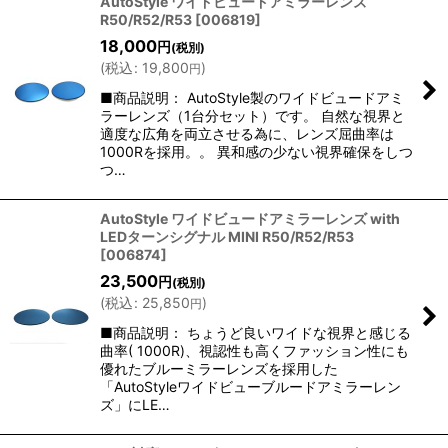
AutoStyle ワイドビュードアミラーレンズ
R50/R52/R53
[
006819
]
18,000
円
(税別)
(
税込
:
19,800
)
円
■商品説明： AutoStyle製のワイドビュードアミ
ラーレンズ（1台分セット）です。 自然な視界と
適度な広角を両立させる為に、レンズ屈曲率は
1000Rを採用。。 異和感の少ない視界確保をしつ
つ…
AutoStyle ワイドビュードアミラーレンズ with
LEDターンシグナル MINI R50/R52/R53
[
006874
]
23,500
円
(税別)
(
税込
:
25,850
)
円
■商品説明： ちょうど良いワイドな視界と感じる
曲率( 1000R)、視認性も高くファッション性にも
優れたブルーミラーレンズを採用した
「AutoStyleワイドビューブルードアミラーレン
ズ」にLE…