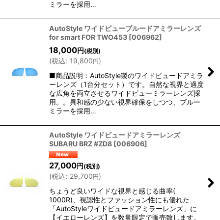
ミラーを採用…
AutoStyle ワイドビューブルードアミラーレンズ
for smart FOR TWO453
[
006962
]
18,000
円
(税別)
(
税込
:
19,800
)
円
■商品説明：AutoStyle製のワイドビュードアミラ
ーレンズ（1台分セット）です。自然な視界と適度
な広角を両立させるワイドビューミラーレンズ採
用。。異和感の少ない視界確保をしつつ、ブルー
ミラーを採用…
AutoStyle ワイドビュードアミラーレンズ
SUBARU BRZ #ZD8
[
006906
]
27,000
円
(税別)
(
税込
:
29,700
)
円
ちょうど良いワイドな視界と感じる曲率(
1000R)、視認性とファッション性にも優れた
「AutoStyleワイドビュードアミラーレンズ」に
【イエローレンズ】を数量限定で販売致します。