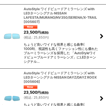
AutoStyle ワイドビュードアミラーレンズ with
LEDターンシグナル NISSAN
LAFESTA/MURANO/NV350/SERENA/X-TRAIL
[
005607
]
23,500
円
(税別)
(
税込
:
25,850
)
円
ちょうど良いワイドな視界と感じる曲率(
1000R)、視認性も高くファッション性にも優れた
ブルーミラーレンズを採用した 「AutoStyleワイ
ドビューブルードアミラーレンズ」にLEDターン
シグナル…
AutoStyle ワイドビュードアミラーレンズ with
LEDターンシグナル NISSAN DAYZ/DAYZ ROOX
[
005606
]
23,500
円
(税別)
(
税込
:
25,850
)
円
ちょうど良いワイドな視界と感じる曲率(