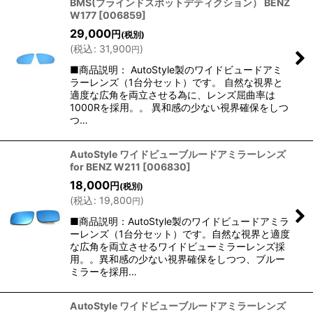
BMS(ブラインドスポットデティクション） BENZ
W177
[
006859
]
29,000
円
(税別)
(
税込
:
31,900
)
円
■商品説明： AutoStyle製のワイドビュードアミ
ラーレンズ（1台分セット）です。 自然な視界と
適度な広角を両立させる為に、レンズ屈曲率は
1000Rを採用。。 異和感の少ない視界確保をしつ
つ…
AutoStyle ワイドビューブルードアミラーレンズ
for BENZ W211
[
006830
]
18,000
円
(税別)
(
税込
:
19,800
)
円
■商品説明：AutoStyle製のワイドビュードアミラ
ーレンズ（1台分セット）です。自然な視界と適度
な広角を両立させるワイドビューミラーレンズ採
用。。異和感の少ない視界確保をしつつ、ブルー
ミラーを採用…
AutoStyle ワイドビューブルードアミラーレンズ