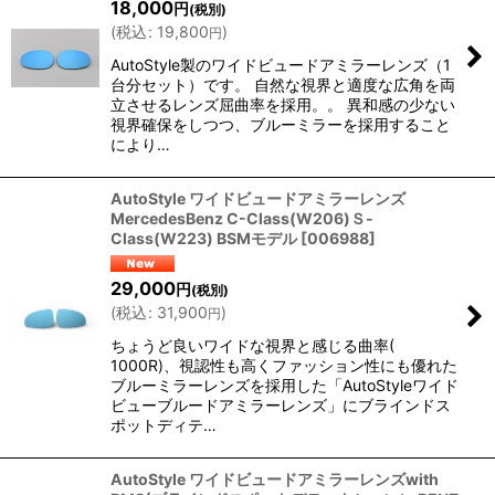
18,000
円
(税別)
(
税込
:
19,800
)
円
絞り込む
AutoStyle製のワイドビュードアミラーレンズ（1
台分セット）です。 自然な視界と適度な広角を両
立させるレンズ屈曲率を採用。。 異和感の少ない
視界確保をしつつ、ブルーミラーを採用すること
により…
AutoStyle ワイドビュードアミラーレンズ
MercedesBenz C-Class(W206)Ｓ-
Class(W223) BSMモデル
[
006988
]
29,000
円
(税別)
(
税込
:
31,900
)
円
ちょうど良いワイドな視界と感じる曲率(
1000R)、視認性も高くファッション性にも優れた
ブルーミラーレンズを採用した「AutoStyleワイド
ビューブルードアミラーレンズ」にブラインドス
ポットディテ…
AutoStyle ワイドビュードアミラーレンズwith