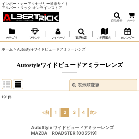
インポートカーアクセサリー通販サイト
アルバートリック オンラインストア
商品検索
カート
カテゴリ
ブランド
マイページ
商品検索
ご利用案内
カレンダー
ホーム
>
Autostyleワイドビュードアミラーレンズ
Autostyleワイドビュードアミラーレンズ
表示順変更
閉じる
191
件
サブカテゴリ
:
«
前
1
2
3
4
次
»
表示数
:
AutoStyle ワイドビュードアミラーレンズ
MAZDA ROADSTER
[
005519
]
並び順
: