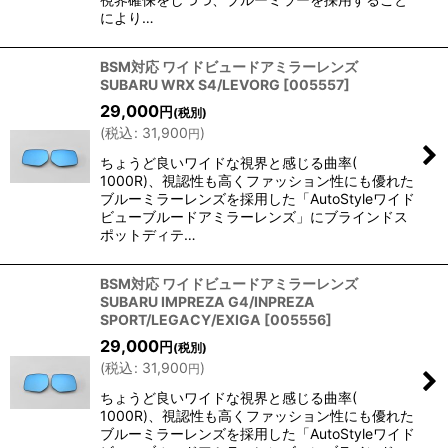
により…
BSM対応 ワイドビュードアミラーレンズ
SUBARU WRX S4/LEVORG
[
005557
]
29,000
円
(税別)
(
税込
:
31,900
)
円
ちょうど良いワイドな視界と感じる曲率(
1000R)、視認性も高くファッション性にも優れた
ブルーミラーレンズを採用した「AutoStyleワイド
ビューブルードアミラーレンズ」にブラインドス
ポットディテ…
BSM対応 ワイドビュードアミラーレンズ
SUBARU IMPREZA G4/INPREZA
SPORT/LEGACY/EXIGA
[
005556
]
29,000
円
(税別)
(
税込
:
31,900
)
円
ちょうど良いワイドな視界と感じる曲率(
1000R)、視認性も高くファッション性にも優れた
ブルーミラーレンズを採用した「AutoStyleワイド