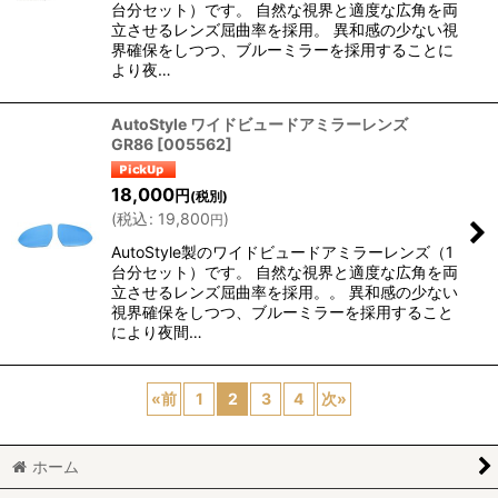
台分セット）です。 自然な視界と適度な広角を両
立させるレンズ屈曲率を採用。 異和感の少ない視
界確保をしつつ、ブルーミラーを採用することに
より夜…
AutoStyle ワイドビュードアミラーレンズ
GR86
[
005562
]
18,000
円
(税別)
(
税込
:
19,800
)
円
AutoStyle製のワイドビュードアミラーレンズ（1
台分セット）です。 自然な視界と適度な広角を両
立させるレンズ屈曲率を採用。。 異和感の少ない
視界確保をしつつ、ブルーミラーを採用すること
により夜間…
«
前
1
2
3
4
次
»
ホーム