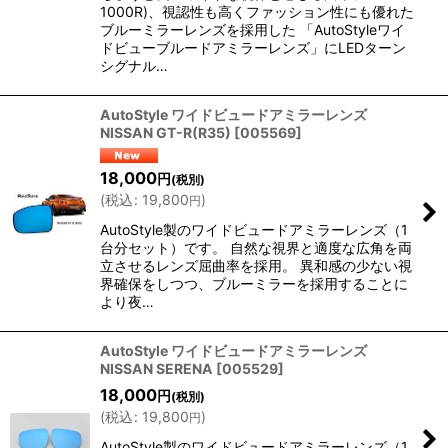
1000R)、視認性も高くファッション性にも優れた
ブルーミラーレンズを採用した 「AutoStyleワイ
ドビューブルードアミラーレンズ」にLEDターン
シグナル…
AutoStyle ワイドビュードアミラーレンズ
NISSAN GT-R(R35)
[
005569
]
18,000
円
(税別)
(
税込
:
19,800
)
円
AutoStyle製のワイドビュードアミラーレンズ（1
台分セット）です。 自然な視界と適度な広角を両
立させるレンズ屈曲率を採用。 異和感の少ない視
界確保をしつつ、ブルーミラーを採用することに
より夜…
AutoStyle ワイドビュードアミラーレンズ
NISSAN SERENA
[
005529
]
18,000
円
(税別)
(
税込
:
19,800
)
円
AutoStyle製のワイドビュードアミラーレンズ（1