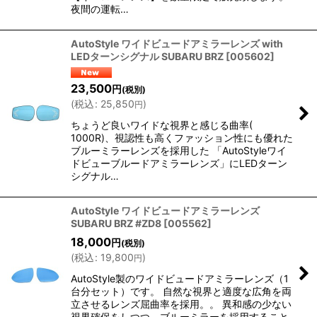
夜間の運転…
AutoStyle ワイドビュードアミラーレンズ with
LEDターンシグナル SUBARU BRZ
[
005602
]
23,500
円
(税別)
(
税込
:
25,850
)
円
ちょうど良いワイドな視界と感じる曲率(
1000R)、視認性も高くファッション性にも優れた
ブルーミラーレンズを採用した 「AutoStyleワイ
ドビューブルードアミラーレンズ」にLEDターン
シグナル…
AutoStyle ワイドビュードアミラーレンズ
SUBARU BRZ #ZD8
[
005562
]
18,000
円
(税別)
(
税込
:
19,800
)
円
AutoStyle製のワイドビュードアミラーレンズ（1
台分セット）です。 自然な視界と適度な広角を両
立させるレンズ屈曲率を採用。。 異和感の少ない
視界確保をしつつ、ブルーミラーを採用すること