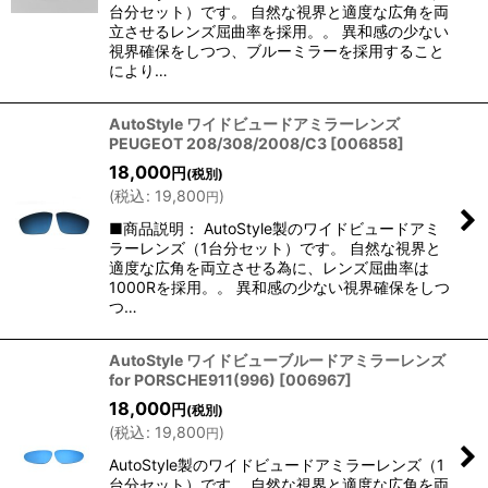
台分セット）です。 自然な視界と適度な広角を両
立させるレンズ屈曲率を採用。。 異和感の少ない
視界確保をしつつ、ブルーミラーを採用すること
により…
AutoStyle ワイドビュードアミラーレンズ
PEUGEOT 208/308/2008/C3
[
006858
]
18,000
円
(税別)
(
税込
:
19,800
)
円
■商品説明： AutoStyle製のワイドビュードアミ
ラーレンズ（1台分セット）です。 自然な視界と
適度な広角を両立させる為に、レンズ屈曲率は
1000Rを採用。。 異和感の少ない視界確保をしつ
つ…
AutoStyle ワイドビューブルードアミラーレンズ
for PORSCHE911(996)
[
006967
]
18,000
円
(税別)
(
税込
:
19,800
)
円
AutoStyle製のワイドビュードアミラーレンズ（1
台分セット）です。 自然な視界と適度な広角を両