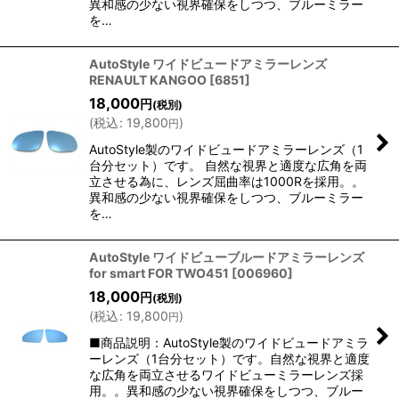
異和感の少ない視界確保をしつつ、ブルーミラー
を…
AutoStyle ワイドビュードアミラーレンズ
RENAULT KANGOO
[
6851
]
18,000
円
(税別)
(
税込
:
19,800
)
円
AutoStyle製のワイドビュードアミラーレンズ（1
台分セット）です。 自然な視界と適度な広角を両
立させる為に、レンズ屈曲率は1000Rを採用。。
異和感の少ない視界確保をしつつ、ブルーミラー
を…
AutoStyle ワイドビューブルードアミラーレンズ
for smart FOR TWO451
[
006960
]
18,000
円
(税別)
(
税込
:
19,800
)
円
■商品説明：AutoStyle製のワイドビュードアミラ
ーレンズ（1台分セット）です。自然な視界と適度
な広角を両立させるワイドビューミラーレンズ採
用。。異和感の少ない視界確保をしつつ、ブルー