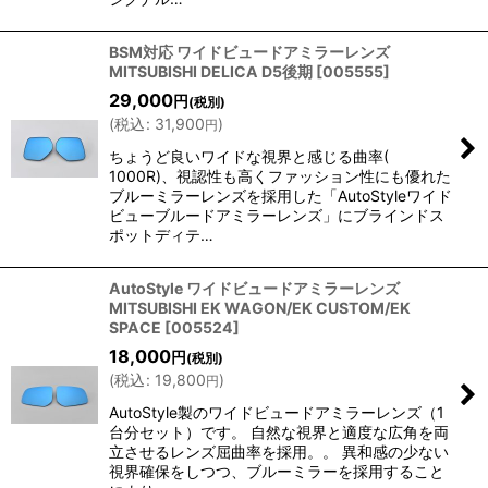
BSM対応 ワイドビュードアミラーレンズ
MITSUBISHI DELICA D5後期
[
005555
]
29,000
円
(税別)
(
税込
:
31,900
)
円
ちょうど良いワイドな視界と感じる曲率(
1000R)、視認性も高くファッション性にも優れた
ブルーミラーレンズを採用した「AutoStyleワイド
ビューブルードアミラーレンズ」にブラインドス
ポットディテ…
AutoStyle ワイドビュードアミラーレンズ
MITSUBISHI EK WAGON/EK CUSTOM/EK
SPACE
[
005524
]
18,000
円
(税別)
(
税込
:
19,800
)
円
AutoStyle製のワイドビュードアミラーレンズ（1
台分セット）です。 自然な視界と適度な広角を両
立させるレンズ屈曲率を採用。。 異和感の少ない
視界確保をしつつ、ブルーミラーを採用すること