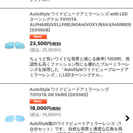
AutoStyle ワイドビュードアミラーレンズ with LED
ターンシグナル TOYOTA
ALPHARD/VELLFIRE/NOAH/VOXY/RAV4/HARRIER
[
005608
]
23,500
円
(税別)
(
税込
:
25,850
)
円
ちょうど良いワイドな視界と感じる曲率( 1000R)、視
認性も高くファッション性にも優れたブルーミラーレ
ンズを採用した 「AutoStyleワイドビューブルードア
ミラーレンズ」にLEDターンシグナル…
AutoStyle ワイドビュードアミラーレンズ
TOYOTA GR YARIS
[
005565
]
18,000
円
(税別)
(
税込
:
19,800
)
円
AutoStyle製のワイドビュードアミラーレンズ（1
台分セット）です。 自然な視界と適度な広角を両