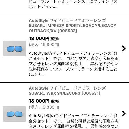
ビューブルードアミラーレンズ」にブラインドス
ポットディテ…
AutoStyle ワイドビュードアミラーレンズ
SUBARU IMPREZA SPORT/LEGACY/LEGACY
OUTBACK/XV
[
005532
]
18,000
円
(税別)
(
税込
:
19,800
)
円
AutoStyle製のワイドビュードアミラーレンズ（1
台分セット）です。 自然な視界と適度な広角を両
立させるレンズ屈曲率を採用。。 異和感の少ない
視界確保をしつつ、ブルーミラーを採用すること
により…
AutoStyle ワイドビュードアミラーレンズ
SUBARU WRX S4/LEVORG
[
005531
]
18,000
円
(税別)
(
税込
:
19,800
)
円
AutoStyle製のワイドビュードアミラーレンズ（1
台分セット）です。 自然な視界と適度な広角を両
立させるレンズ屈曲率を採用。。 異和感の少ない