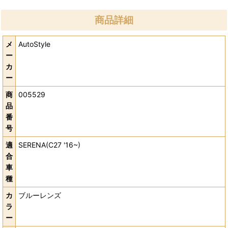
商品詳細
メ
AutoStyle
ー
カ
ー
商
005529
品
番
号
適
SERENA(C27 '16~)
合
車
種
カ
ブルーレンズ
ラ
ー