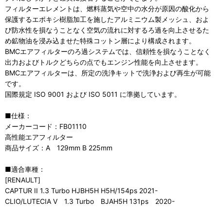
フィルターエレメントは、燃料蒸気や空中の水分が原因の酸化から
保護するエポキシ樹脂加工を施したアルミニウム製メッシュ、およ
び防水性を損なうことなく空気の流れに対するろ過を向上させるた
め鉱物油を浸み込ませた特殊コットン層により構成されます。
BMCエアフィルターのろ過システムでは、信頼性を損なうことなく
出力およびトルクどちらの点でもエンジン性能を向上させます。
BMCエアフィルターは、所定の洗浄キットで洗浄および再生が可能
です。
国際規定 ISO 9001 および ISO 5011 に準拠しています。
■仕様：
メーカーコード：FB01110
高性能エアフィルター
商品サイズ：A 129mm B 225mm
■適合車種：
[RENAULT]
CAPTUR II 1.3 Turbo HJBH5H H5H/154ps 2021-
CLIO/LUTECIA V 1.3 Turbo BJAH5H 131ps 2020-