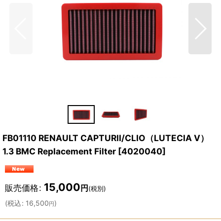
FB01110 RENAULT CAPTURII/CLIO（LUTECIA V）
1.3 BMC Replacement Filter
[
4020040
]
15,000
販売価格
:
円
(税別)
(
税込
:
16,500
)
円