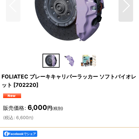
FOLIATEC ブレーキキャリパーラッカー ソフトバイオレ
ット
[
702220
]
6,000
販売価格
:
円
(税別)
(
税込
:
6,600
)
円
Facebookでシェア