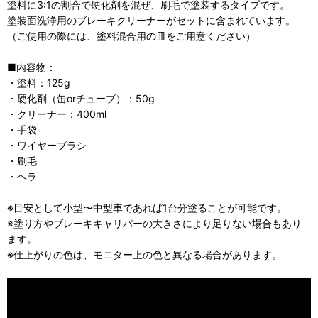
塗料に3:1の割合で硬化剤を混ぜ、刷毛で塗装するタイプです。
塗装面洗浄用のブレーキクリーナーがセットに含まれています。
（ご使用の際には、塗料混合用の皿をご用意ください）
■内容物：
・塗料：125g
・硬化剤（缶orチューブ）：50g
・クリーナー：400ml
・手袋
・ワイヤーブラシ
・刷毛
・ヘラ
※目安として小型〜中型車であれば1台分塗ることが可能です。
※塗り方やブレーキキャリパーの大きさにより足りない場合もあり
ます。
※仕上がりの色は、モニター上の色と異なる場合があります。