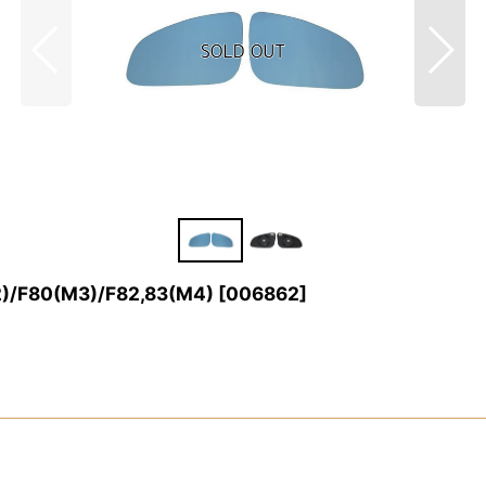
80(M3)/F82,83(M4)
[
006862
]