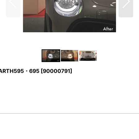
ABARTH595・695
[
90000791
]