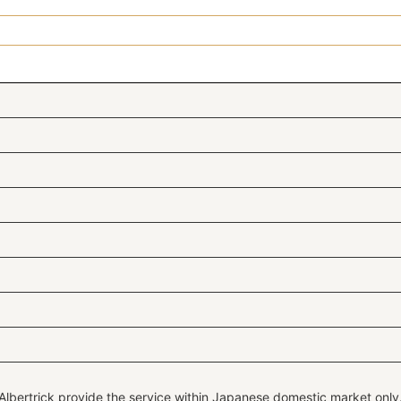
Albertrick provide the service within Japanese domestic market only