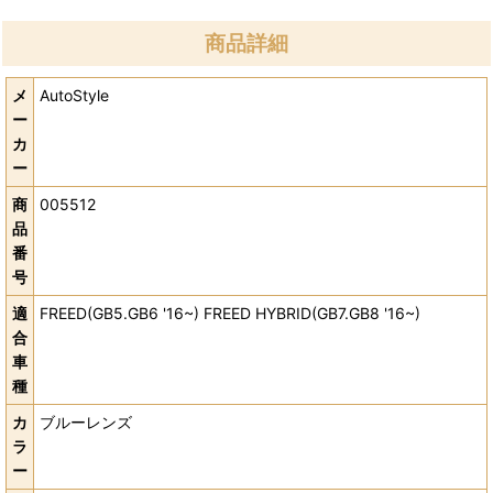
商品詳細
メ
AutoStyle
ー
カ
ー
商
005512
品
番
号
適
FREED(GB5.GB6 '16~) FREED HYBRID(GB7.GB8 '16~)
合
車
種
カ
ブルーレンズ
ラ
ー