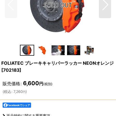
FOLIATEC ブレーキキャリパーラッカー NEONオレンジ
[
702183
]
6,600
販売価格
:
円
(税別)
(
税込
:
7,260
)
円
Facebookでシェア
返品特約に関する重要事項