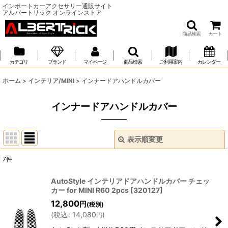
インポートカーアクセサリー通販サイト
アルバートリック オンラインストア
商品検索
カート
カテゴリ
ブランド
マイページ
商品検索
ご利用案内
カレンダー
ホーム
>
インテリア/MINI
>
インナードアハンドルカバー
インナードアハンドルカバー
表示順変更
閉じる
7
件
表示数
:
AutoStyle インテリアドアハンドルカバー チェッ
カー for MINI R60 2pcs
[
320127
]
並び順
:
12,800
円
(税別)
(
税込
:
14,080
)
円
絞り込む