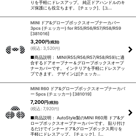
りを手軽にドレスアップ。 純正ドアハンドルのキ
ズ保護にも役立ちます。 [チェック]、[ユ…
MINI ドア&グローブボックスオープナーカバー
3pcs (チェッカー) for R55/R56/R57/R58/R59
[
381016
]
3,200
円
(税別)
(
税込
:
3,520
)
円
■商品説明： MINI(R55/R56/R57/R58/R59)に適
合するドアオープナー＆グローブボックスオープ
ナーカバーです。 インテリアを手軽にドレスアッ
プできます。 デザインは[チェッカ…
MINI R60 ドア&グローブボックスオープナーカバ
ー 5pcs (チェッカー)
[
381019
]
7,200
円
(税別)
(
税込
:
7,920
)
円
■商品説明： AutoStyle製のMINI R60用 ドア&グ
ローブボックスオープナーカバーです。 貼り付け
るだけでインナードア&グローブボックス周りを
手軽にドレスアップ。 [チェック]、[…