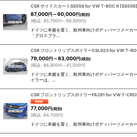
CSR サイドスカートSS556 for VW T-ROC R
[
SS556
87,000
～90,000
円
円
(税別)
(
税込
:
95,700
～99,000
)
円
円
ドイツに本拠を置く、欧州車向けボディパーツメーカー『C
「グロスブラ…
CSR フロントリップスポイラーCSL923 for VW T-RO
79,000
～83,000
円
円
(税別)
(
税込
:
86,900
～91,300
)
円
円
ドイツに本拠を置く、欧州車向けボディパーツメーカー『C
イラーは、…
CSR フロントリップスポイラーFA281 for VW T-CRO
77,000
円
(税別)
(
税込
:
84,700
)
円
ドイツに本拠を置く、欧州車向けボディパーツメーカー『C