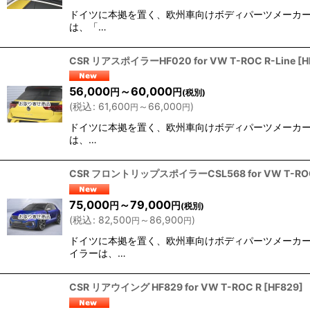
ドイツに本拠を置く、欧州車向けボディパーツメーカー『CS
は、「…
CSR リアスポイラーHF020 for VW T-ROC R-Line
[
H
56,000
～60,000
円
円
(税別)
(
税込
:
61,600
～66,000
)
円
円
ドイツに本拠を置く、欧州車向けボディパーツメーカー『CS
は、…
CSR フロントリップスポイラーCSL568 for VW T-RO
75,000
～79,000
円
円
(税別)
(
税込
:
82,500
～86,900
)
円
円
ドイツに本拠を置く、欧州車向けボディパーツメーカー『C
イラーは、…
CSR リアウイング HF829 for VW T-ROC R
[
HF829
]