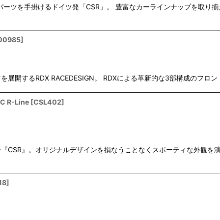
ボディーパーツを手掛けるドイツ発「CSR」。 豊富なカーラインナップを
00985
]
るRDX RACEDESIGN。 RDXによる革新的な3部構成のフロントスポイ
 R-Line
[
CSL402
]
R』。オリジナルデザインを損なうことなくスポーティな外観を演出します。V
18
]