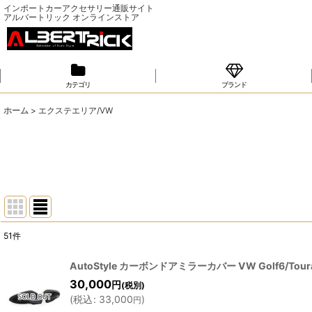
インポートカーアクセサリー通販サイト
アルバートリック オンラインストア
カテゴリ
ブランド
ホーム
>
エクステエリア/VW
51
件
サブカテゴリ
:
AutoStyle カーボンドアミラーカバー VW Golf6/Touran
30,000
円
(税別)
表示数
:
(
税込
:
33,000
)
円