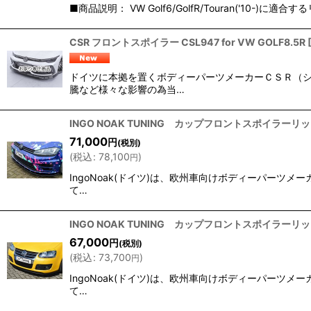
■商品説明： VW Golf6/GolfR/Touran('
並び順
:
CSR フロントスポイラー CSL947 for VW GOLF8.5R
ドイツに本拠を置くボディーパーツメーカーＣＳＲ（シ
騰など様々な影響の為当…
INGO NOAK TUNING カップフロントスポイラーリップ 
71,000
円
(税別)
(
税込
:
78,100
)
円
IngoNoak(ドイツ)は、欧州車向けボディーパー
て…
INGO NOAK TUNING カップフロントスポイラーリップ 
67,000
円
(税別)
(
税込
:
73,700
)
円
IngoNoak(ドイツ)は、欧州車向けボディーパー
て…