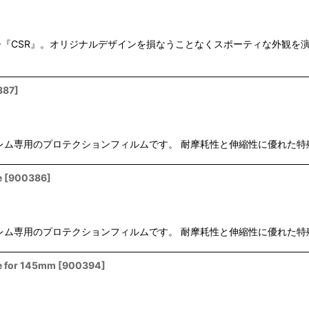
SR』。オリジナルデザインを損なうことなくスポーティな外観を演出します
387
]
r は フロントエンブレム専用のプロテクションフィルムです。 耐摩耗性と伸縮
e
[
900386
]
r は フロントエンブレム専用のプロテクションフィルムです。 耐摩耗性と伸縮
e for 145mm
[
900394
]