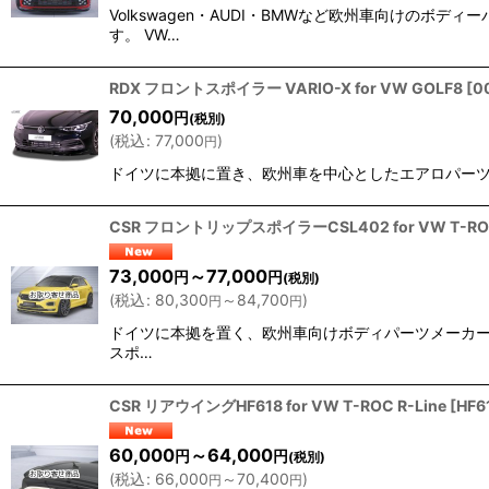
Volkswagen・AUDI・BMWなど欧州車向けの
す。 VW…
RDX フロントスポイラー VARIO-X for VW GOLF8
[
0
70,000
円
(税別)
(
税込
:
77,000
)
円
ドイツに本拠に置き、欧州車を中心としたエアロパーツを展開す
CSR フロントリップスポイラーCSL402 for VW T-ROC
73,000
～77,000
円
円
(税別)
(
税込
:
80,300
～84,700
)
円
円
ドイツに本拠を置く、欧州車向けボディパーツメーカー『CS
スポ…
CSR リアウイングHF618 for VW T-ROC R-Line
[
HF6
60,000
～64,000
円
円
(税別)
(
税込
:
66,000
～70,400
)
円
円