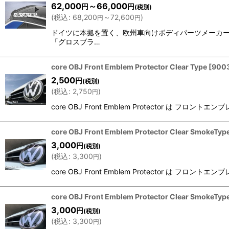
62,000
～66,000
円
円
(税別)
(
税込
:
68,200
～72,600
)
円
円
ドイツに本拠を置く、欧州車向けボディパーツメーカー『C
「グロスブラ…
core OBJ Front Emblem Protector Clear Type
[
900
2,500
円
(税別)
(
税込
:
2,750
)
円
core OBJ Front Emblem Protecto
core OBJ Front Emblem Protector Clear SmokeTyp
3,000
円
(税別)
(
税込
:
3,300
)
円
core OBJ Front Emblem Protecto
core OBJ Front Emblem Protector Clear SmokeTyp
3,000
円
(税別)
(
税込
:
3,300
)
円