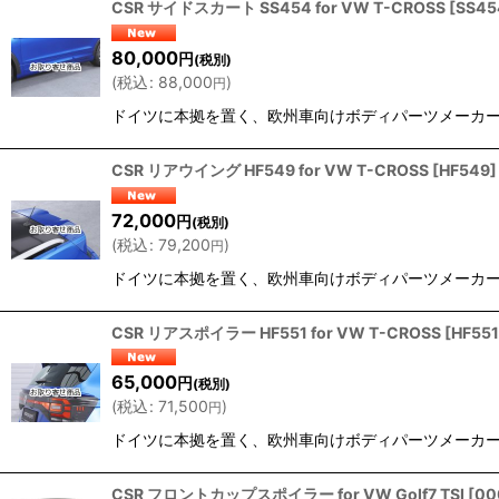
CSR サイドスカート SS454 for VW T-CROSS
[
SS45
80,000
円
(税別)
(
税込
:
88,000
)
円
ドイツに本拠を置く、欧州車向けボディパーツメーカー『C
CSR リアウイング HF549 for VW T-CROSS
[
HF549
]
72,000
円
(税別)
(
税込
:
79,200
)
円
ドイツに本拠を置く、欧州車向けボディパーツメーカー『C
CSR リアスポイラー HF551 for VW T-CROSS
[
HF551
65,000
円
(税別)
(
税込
:
71,500
)
円
ドイツに本拠を置く、欧州車向けボディパーツメーカー『C
CSR フロントカップスポイラー for VW Golf7 TSI
[
00