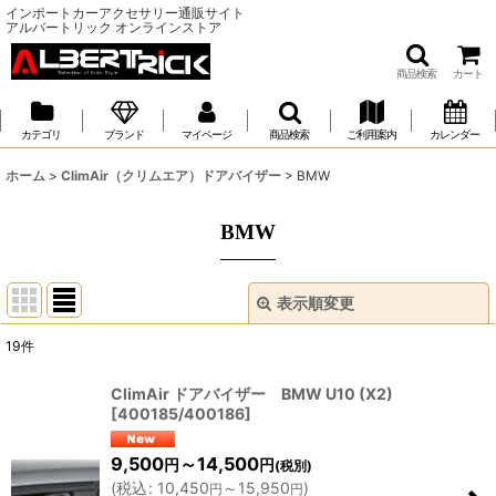
インポートカーアクセサリー通販サイト
アルバートリック オンラインストア
商品検索
カート
カテゴリ
ブランド
マイページ
商品検索
ご利用案内
カレンダー
ホーム
>
ClimAir（クリムエア）ドアバイザー
>
BMW
BMW
表示順変更
閉じる
19
件
表示数
:
ClimAir ドアバイザー BMW U10 (X2)
[
400185/400186
]
並び順
:
9,500
～14,500
円
円
(税別)
絞り込む
(
税込
:
10,450
～15,950
)
円
円