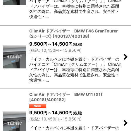
パイオニア「ClimAir（クリムエアー）」。ClimAir
ドアバイザーは、車種毎に特別に調整された高耐
久性の為に、高品質な素材で生産され、安全性・
快適性・…
ClimAir ドアバイザー BMW F46 GranTourer
(2シリーズ)
[
400137/400138
]
9,500
～14,500
円
円
(税別)
(
税込
:
10,450
～15,950
)
円
円
ドイツ・カルベンに本拠を置く・ドアバイザーの
パイオニア「ClimAir（クリムエアー）」。ClimAir
ドアバイザーは、車種毎に特別に調整された高耐
久性の為に、高品質な素材で生産され、安全性・
快適性・…
ClimAir ドアバイザー BMW U11 (X1)
[
400181/400182
]
9,500
～14,500
円
円
(税別)
(
税込
:
10,450
～15,950
)
円
円
ドイツ・カルベンに本拠を置く・ドアバイザーの