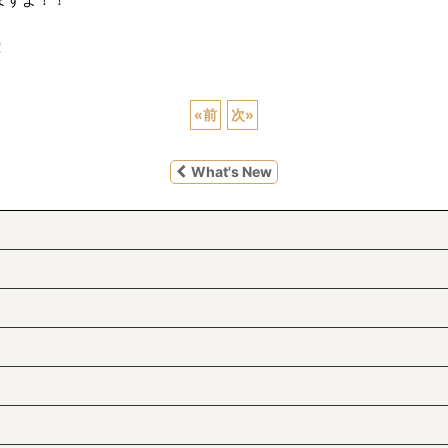
！
«
前
次
»
What's New