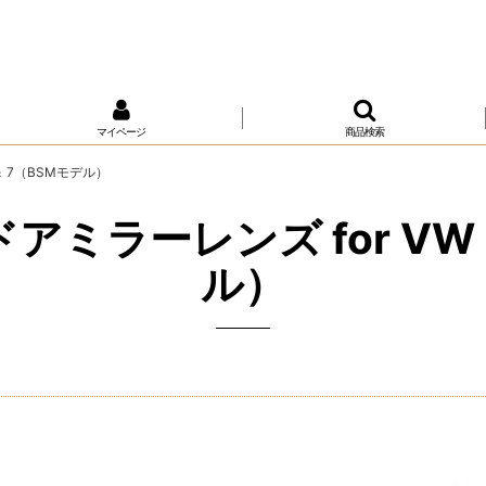
マイページ
商品検索
＆ 7（BSMモデル）
ラーレンズ for VW G
ル）